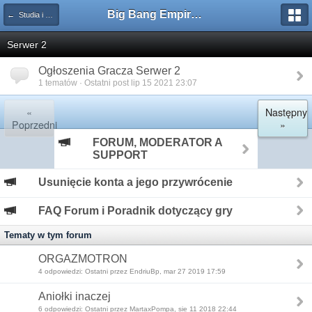
Big Bang Empire - Forum
← Studia i Gracza
Serwer 2
Ogłoszenia Gracza Serwer 2
1 tematów · Ostatni post lip 15 2021 23:07
«
Następny
Poprzedni
»
FORUM, MODERATOR A
SUPPORT
Usunięcie konta a jego przywrócenie
FAQ Forum i Poradnik dotyczący gry
Tematy w tym forum
ORGAZMOTRON
4 odpowiedzi: Ostatni przez EndriuBp, mar 27 2019 17:59
Aniołki inaczej
6 odpowiedzi: Ostatni przez MartaxPompa, sie 11 2018 22:44