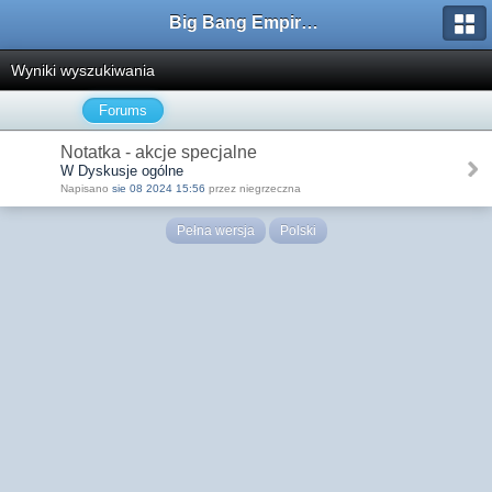
Big Bang Empire - Forum
Wyniki wyszukiwania
Forums
Notatka - akcje specjalne
W Dyskusje ogólne
Napisano
sie 08 2024 15:56
przez niegrzeczna
Pełna wersja
Polski